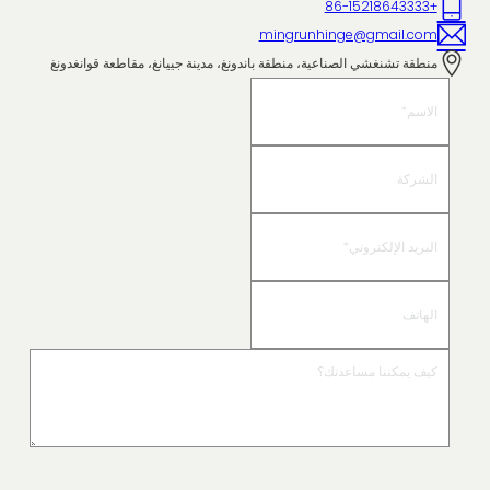
+86-15218643333
mingrunhinge@gmail.com
منطقة تشنغشي الصناعية، منطقة باندونغ، مدينة جييانغ، مقاطعة قوانغدونغ