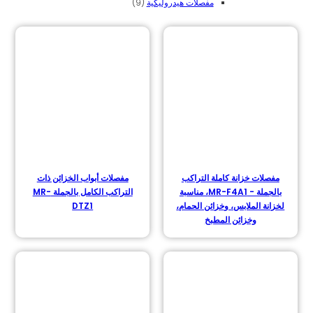
9 منتجات
مفصلات هيدروليكية
9
مفصلات خزانة كاملة التراكب
مفصلات أبواب الخزائن ذات
بالجملة - MR-F4A1، مناسبة
التراكب الكامل بالجملة MR-
لخزانة الملابس، وخزائن الحمام،
DTZ1
وخزائن المطبخ