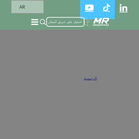
AR
احصل على عرض أسعار
مفصلات الخزائن ذات التراكب الكامل بالجملة
الرئيسية
/
مفصلات خزانة تراكب كامل
مفصلات خزانة كاملة التراكب بالجملة. مناسبة لخزائن الملابس وخزائن الحمام
والخزائن الأخرى. وتتمثل الوظيفة الرئيسية لمفصلات الخزانة ذات التراكب الكامل
في السماح لباب الخزانة بتغطية حافة جسم الخزانة بالكامل عند إغلاقها، تاركة فجوة
صغيرة جدًا.