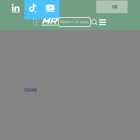
FR
Obtenir un devis
Wholesale Full overlay cabinet
hinges
Accueil
/
Charnières d'armoire à recouvrement complet
Vente en gros de charnières d'armoires à recouvrement total. Elles
conviennent aux armoires, aux salles de bains et à d'autres types
d'armoires. La fonction principale des charnières d'armoire à
recouvrement total est de permettre à la porte de l'armoire de
recouvrir complètement le bord du corps de l'armoire lorsqu'elle est
fermée, en ne laissant qu'un très petit espace.