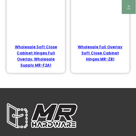
Wholesale Soft Close
Wholesale Full Overlay
Cabinet Hinges Full
Soft Close Cabinet
Overlay, Wholesale
Hinges MR-ZB1
Supply MR-F2A1