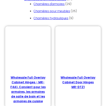
29 produits
Charnières d'armoires
29
25 produits
Charnières pour meubles
25
9 produits
Charnières hydrauliques
9
Wholesale Full Overlay
Wholesale Full Overlay
Cabinet Hinges - MR-
Cabinet Door Hinges
F4A1, Convient pour les
MR-DTZ1
armoires, les armoires
de salle de bain et les
armoires de cuisine