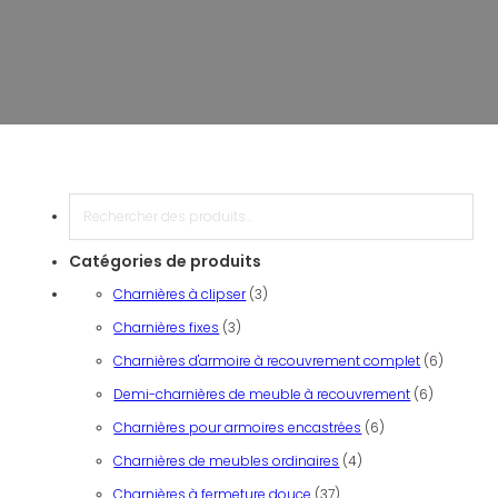
Recherche
Catégories de produits
3 produits
Charnières à clipser
3
3 produits
Charnières fixes
3
6 produi
Charnières d'armoire à recouvrement complet
6
6 produits
Demi-charnières de meuble à recouvrement
6
6 produits
Charnières pour armoires encastrées
6
4 produits
Charnières de meubles ordinaires
4
37 produits
Charnières à fermeture douce
37