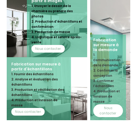
partir d'images
1. Envoyer le dessin de la
charnière ou prendre des
photos
2. Production d'échantillons et
confirmation
3. Production de masse
4. Logistique et service après-
Fabrication
vente
sur mesure à
Nous contacter
la demande
1.
Communication
Fabrication sur mesure à
de la demande
partir d'échantillons
2. Confirmer la
1. Fournir des échantillons
conception
2. Analyse et évaluation des
3. Confirmer
échantillons
l'échantillon
3. Production et vérification des
4. Production et
échantillons
livraison de
4. Production et livraison de
masse
masse
Nous
Nous contacter
contacter