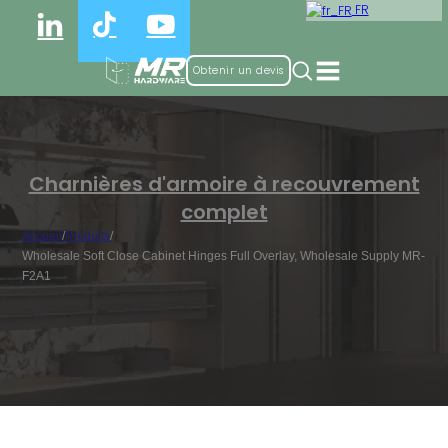
FR
Obtenir un devis
Charnières d'armoire à recouvrement
complet
Accueil
/
Produits
/
Wholesale Soft Close Cabinet Hinges Full Overlay, Wholesale Supply MR-
F2A1