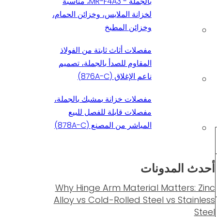
بالجملة - MR-F4A3، مناسبة
لخزانة الملابس، وخزائن الحمام،
وخزائن المطبخ
مفصلات أثاث ثابتة من الفولاذ
المقاوم للصدأ بالجملة، تصميم
ناعم الإغلاق (876A-C)
مفصلات خزانة بمشبك بالجملة،
مفصلات قابلة للفصل للبيع
المباشر من المصنع (878A-C)
أحدث المدونات
Why Hinge Arm Material Matters: Zinc
Alloy vs Cold-Rolled Steel vs Stainless
Steel