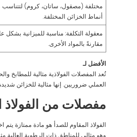
مختلفة (مصقول، ساتان، كروم) لتتناسب 
أنماط الخزائن المختلفة.
معقولة التكلفة: مناسبة للميزانية بشكل عا
مقارنةً بالمواد الأخرى.
الأفضل لـ
تُعد المفصلات الفولاذية مثالية للمطابخ وا
العملي ضروريين. إنها مثالية للخزائن شديدة
مفصلات من الفولاذ ا
الفولاذ المقاوم للصدأ هو مادة ممتازة يتم ا
وهو مثالي للمناطق ذات الرطوبة العالية م