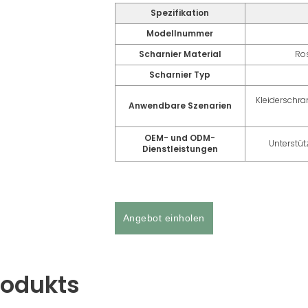
Spezifikation
Modellnummer
Scharnier Material
Ros
Scharnier Typ
Kleiderschra
Anwendbare Szenarien
OEM- und ODM-
Unterstüt
Dienstleistungen
Angebot einholen
rodukts