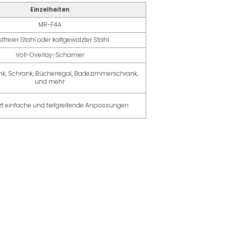
Einzelheiten
MR-F4A
tfreier Stahl oder kaltgewalzter Stahl
Voll-Overlay-Scharnier
nk, Schrank, Bücherregal, Badezimmerschrank,
und mehr
zt einfache und tiefgreifende Anpassungen