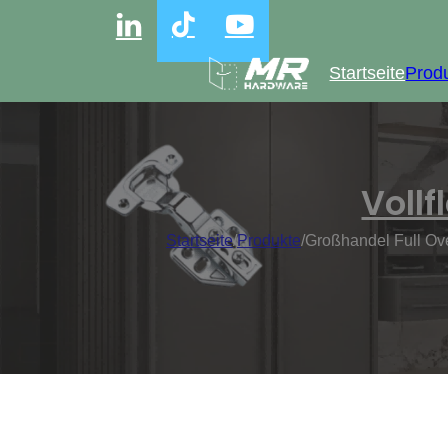
Startseite
Prod
Vollf
Startseite
/
Produkte
/
Großhandel Full Ov