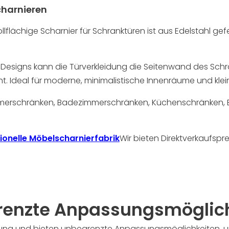
charnieren
llflächige Scharnier für Schranktüren ist aus Edelstahl gef
-Designs kann die Türverkleidung die Seitenwand des Sch
t. Ideal für moderne, minimalistische Innenräume und klei
zimmerschränken, Badezimmerschränken, Küchenschränken,
ionelle Möbelscharnierfabrik
Wir bieten Direktverkaufsp
enzte Anpassungsmöglic
ng und bieten unbegrenzte Anpassungsmöglichkeiten, um