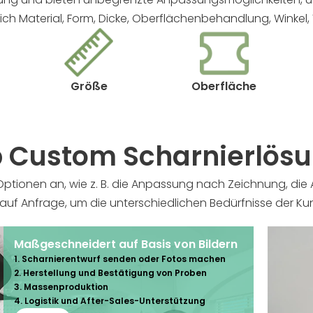
ich Material, Form, Dicke, Oberflächenbehandlung, Winke
Größe
Oberfläche
 Custom Scharnierlös
n Optionen an, wie z. B. die Anpassung nach Zeichnung, d
uf Anfrage, um die unterschiedlichen Bedürfnisse der Kun
Maßgeschneidert auf Basis von Bildern
1. Scharnierentwurf senden oder Fotos machen
2. Herstellung und Bestätigung von Proben
3. Massenproduktion
4. Logistik und After-Sales-Unterstützung