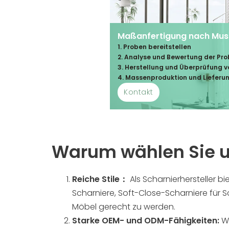
Maßanfertigung nach Mus
1. Proben bereitstellen
2. Analyse und Bewertung der Pr
3. Herstellung und Überprüfung 
4. Massenproduktion und Lieferu
Kontakt
Warum wählen Sie un
Reiche Stile：
Als Scharnierhersteller b
Scharniere, Soft-Close-Scharniere für 
Möbel gerecht zu werden.
Starke OEM- und ODM-Fähigkeiten:
Wi