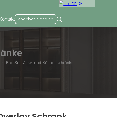
DE
Kontakt
Angebot einholen
hränke
rank, Bad Schränke, und Küchenschränke
Overlay Schrank