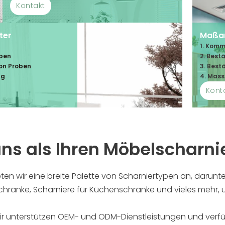
Kontakt
ter
Maßan
1. Komm
oben
2. Best
von Proben
3. Best
ng
4. Mass
Kont
s als Ihren Möbelscharnie
ieten wir eine breite Palette von Scharniertypen an, darunt
Schränke, Scharniere für Küchenschränke und vieles mehr
r unterstützen OEM- und ODM-Dienstleistungen und verfü