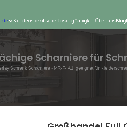
ukte
Kundenspezifische Lösung
Fähigkeit
Über uns
Blog
lächige Scharniere für Sc
erlay Schrank Scharniere - MR-F4A1, geeignet für Kleidersch
Großhandel Full 