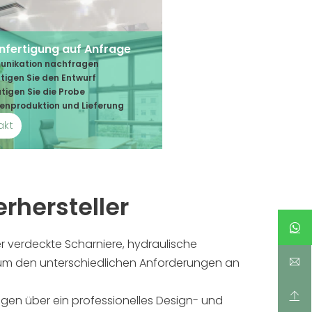
fertigung auf Anfrage
unikation nachfragen
ätigen Sie den Entwurf
ätigen Sie die Probe
enproduktion und Lieferung
akt
rhersteller
er verdeckte Scharniere, hydraulische
, um den unterschiedlichen Anforderungen an
gen über ein professionelles Design- und