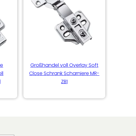
se
Großhandel voll Overlay Soft
ll
Close Schrank Scharniere MR-
l
ZB1