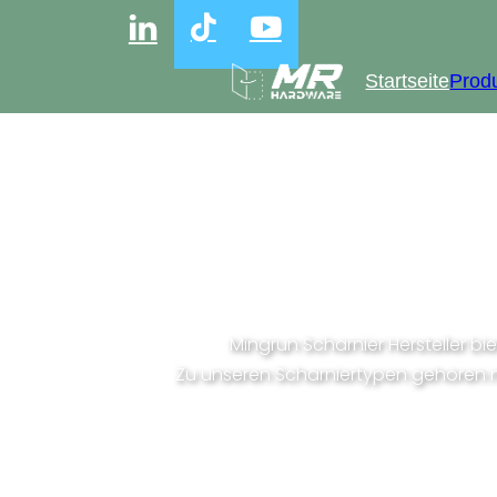
Startseite
Prod
Gr
Mingrun Scharnier Hersteller 
Zu unseren Scharniertypen gehören n