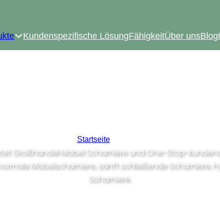
ukte
Kundenspezifische Lösung
Fähigkeit
Über uns
Blog
oßhandel Möbel Scharni
Startseite
/
Produkte
bietet Großhandel Möbel Scharniere und One-Stop-kundens
ormale Möbelscharniere, sanft schließende Scharniere, h
Scharniere.