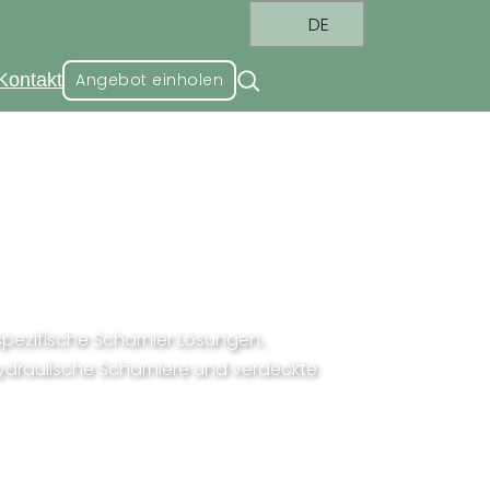
DE
Kontakt
Angebot einholen
ere
pezifische Scharnier Lösungen.
ydraulische Scharniere und verdeckte