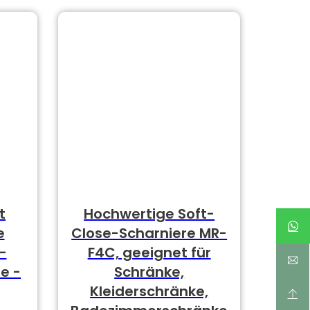
t
Hochwertige Soft-
e
Close-Scharniere MR-
-
F4C, geeignet für
e -
Schränke,
Kleiderschränke,