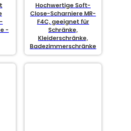
t
Hochwertige Soft-
e
Close-Scharniere MR-
-
F4C, geeignet für
e -
Schränke,
Kleiderschränke,
Badezimmerschränke