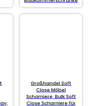
Badezimmerschränke
t
Großhandel Soft
Close Möbel
Scharniere, Bulk Soft
lay,
Close Scharniere für