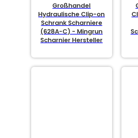
Großhandel
Hydraulische Clip-on
C
Schrank Scharniere
(628A-C) - Mingrun
S
Scharnier Hersteller