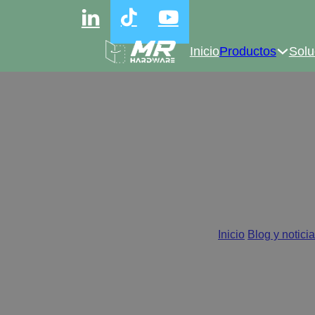
Inicio
Productos
Solu
Coste frente a calidad:
Inicio
/
Blog y notici