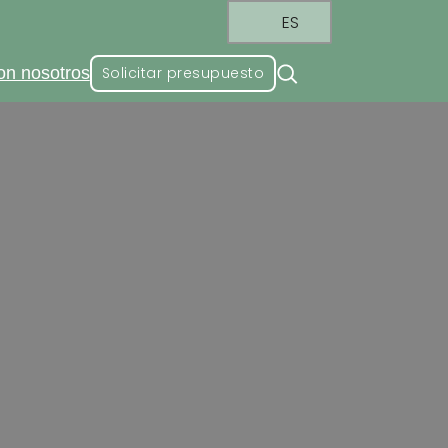
ES
on nosotros
Solicitar presupuesto
lación calidad-precio en
d-precio en bisagras