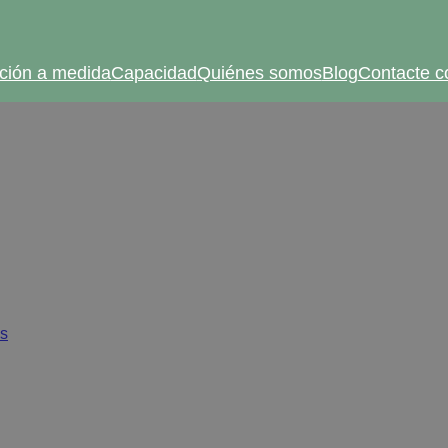
ción a medida
Capacidad
Quiénes somos
Blog
Contacte c
 cómo obtener la mejor re
bisagras
as
/
Coste frente a calidad: cómo obtener la mejor relación calida