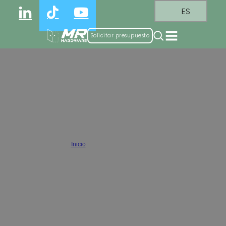
ES
Solicitar presupuesto
Bisagras de cierre suave al por
mayor
Inicio
/
Bisagras de cierre suave
Bisagras de cierre suave al por mayor, proporcionan una
experiencia de cierre silencioso y lento de alta calidad, adecuadas
para todo tipo de armarios de cocina, armarios de baño y
muebles. Y apoyamos OEM & ODM servicios personalizados para
satisfacer los requisitos de instalación de diferentes tipos de
muebles.