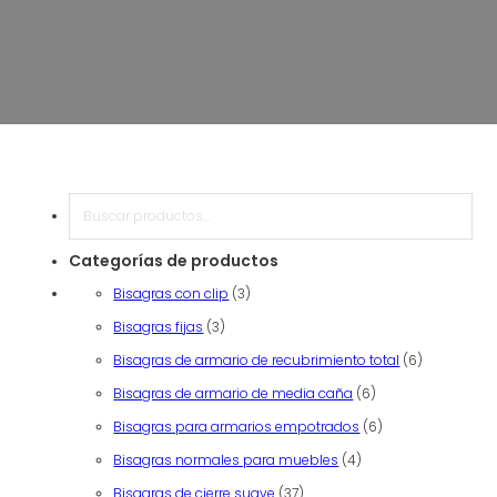
Buscar en
Categorías de productos
3 productos
Bisagras con clip
3
3 productos
Bisagras fijas
3
6 producto
Bisagras de armario de recubrimiento total
6
6 productos
Bisagras de armario de media caña
6
6 productos
Bisagras para armarios empotrados
6
4 productos
Bisagras normales para muebles
4
37 productos
Bisagras de cierre suave
37