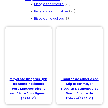
29 productos
Bisagras de armario
29
25 productos
Bisagras para muebles
25
9 productos
Bisagras hidráulicas
9
Mayorista Bisagras Fijas
Bisagras de Armario con
de Acero Inoxidable
Clip al por mayor,
para Muebles, Diseño
Bisagras Desmontables
con Cierre Amortiguado
Venta Directa de
(876A-C)
Fábrica(878A-C)