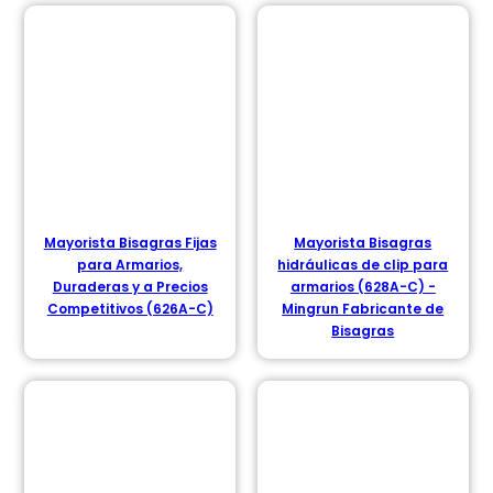
Mayorista Bisagras Fijas
Mayorista Bisagras
para Armarios,
hidráulicas de clip para
Duraderas y a Precios
armarios (628A-C) -
Competitivos (626A-C)
Mingrun Fabricante de
Bisagras