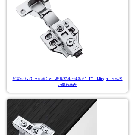
卸売および注文の柔らかい閉鎖家具の蝶番MR-TD - Mingrunの蝶番
の製造業者