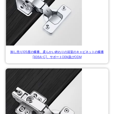
卸し売り105度の蝶番、柔らかい終わりの浴室のキャビネットの蝶番
(836A-C)、サポートOEM及びODM