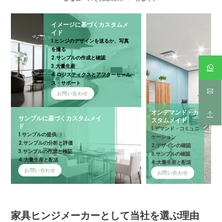
イメージに基づくカスタムメ
イド
1.ヒンジのデザインを送るか、写真
を撮る
2.サンプルの作成と確認
3.大量生産
4.ロジスティクスとアフターセール
ス・サポート
お問い合わせ
オンデマンド・カ
サンプルに基づくカスタムメイ
スタムメイド
ド
1.デマンド・コミュニ
1.サンプルの提供
ケーション
2.サンプルの分析と評価
2.デザインの確認
3.サンプルの作成と検証
3.サンプルの確認
4.大量生産と配送
4.大量生産と配送
お問い合わせ
お問い合わせ
家具ヒンジメーカーとして当社を選ぶ理由