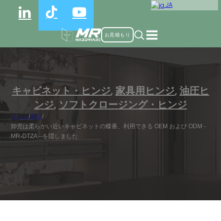
JA
お見積もり
キャビネット・ヒンジ
,
家具用ヒンジ
,
油圧ヒ
ンジ
,
ソフトクロージング・ヒンジ
ホーム
/
商品
/
卸売は柔らかい近いキャビネットの蝶番、利用できる OEM および ODM -
MR-DTZA --を隠しました