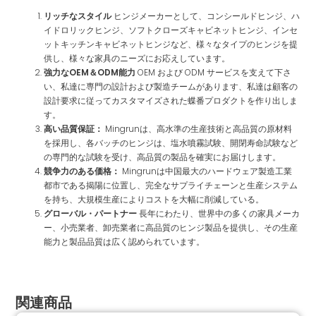
リッチなスタイル
ヒンジメーカーとして、コンシールドヒンジ、ハ
イドロリックヒンジ、ソフトクローズキャビネットヒンジ、インセ
ットキッチンキャビネットヒンジなど、様々なタイプのヒンジを提
供し、様々な家具のニーズにお応えしています。
強力なOEM＆ODM能力
OEM および ODM サービスを支えて下さ
い、私達に専門の設計および製造チームがあります、私達は顧客の
設計要求に従ってカスタマイズされた蝶番プロダクトを作り出しま
す。
高い品質保証：
Mingrunは、高水準の生産技術と高品質の原材料
を採用し、各バッチのヒンジは、塩水噴霧試験、開閉寿命試験など
の専門的な試験を受け、高品質の製品を確実にお届けします。
競争力のある価格：
Mingrunは中国最大のハードウェア製造工業
都市である揭陽に位置し、完全なサプライチェーンと生産システム
を持ち、大規模生産によりコストを大幅に削減している。
グローバル・パートナー
長年にわたり、世界中の多くの家具メーカ
ー、小売業者、卸売業者に高品質のヒンジ製品を提供し、その生産
能力と製品品質は広く認められています。
関連商品