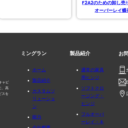
F2A2のための卸し売
オーバーレイ蝶
お
ミングラン
製品紹介
ホーム
通常の家具
用ヒンジ
製品紹介
キャビ
に、高
ソフトクロ
カスタムソ
ビスを
ージング・
リューショ
ヒンジ
ン
フルオーバ
能力
ーレイ・キ
会社概要