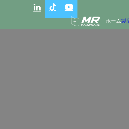
ホーム
製
卸売ハ
卸売ハーフオーバーレイキャビネットヒン
レイキャビネットヒンジのコア機能は、真
デザインは、審美