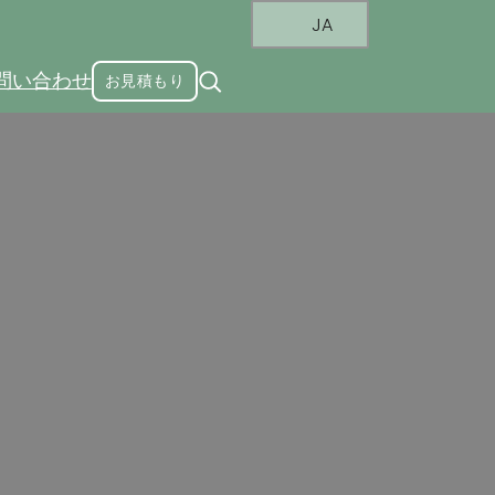
JA
問い合わせ
お見積もり
トヒンジ
、家具用途に適しています。ハーフオーバー
のドアの設置要件を実現することです。この
スを節約します。