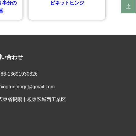
り半分の
ビネットヒンジ
番
問い合わせ
+86-13691930826
mingrunhinge@gmail.com
広東省揭陽市板東区城西工業区