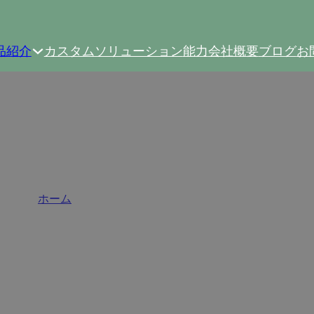
品紹介
カスタムソリューション
能力
会社概要
ブログ
お
ーフオーバーレイキャビネッ
ホーム
/
ハーフオーバーレイキャビネットヒンジ
ジ。多種多様なスタイルが利用可能で、キッチン、バスルーム
ん中のパーティションを共有する2つの隣接するキャビネット
的に美しく、経済的なソリューションを提供しながら、スペー