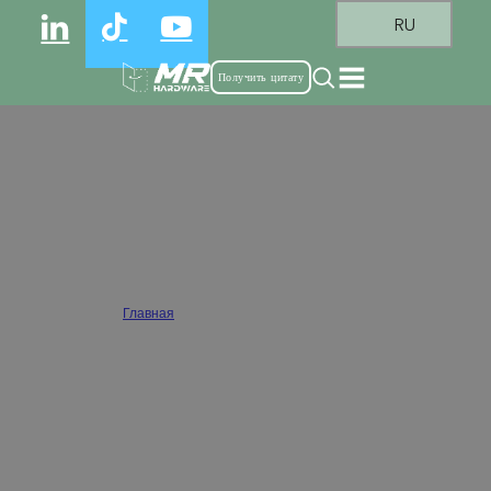
RU
Получить цитату
Оптовая половина накладные петли
кабинета
Главная
/
Накладные петли для шкафов
Оптовая продажа накладных петель для шкафов. Предлагается широкий выбор
стилей, подходящих для кухни, ванной комнаты и мебели. Основная функция
накладных петель для шкафов состоит в том, чтобы реализовать требование
установки двух соседних дверей шкафа, имеющих общую среднюю
перегородку. Такая конструкция экономит пространство, обеспечивая
эстетичное и экономичное решение.