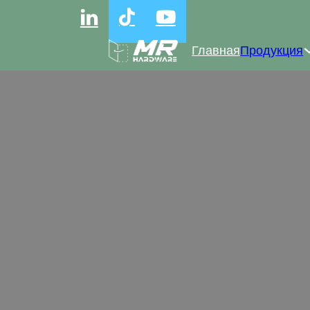
Главная
Продукция
Оп
Гидравлические петли оптом обеспечив
подходящие для различной мебели, подх
настрой