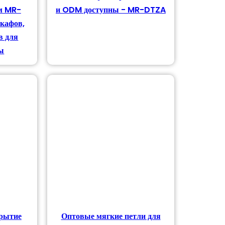
м MR-
и ODM доступны - MR-DTZA
шкафов,
в для
ы
крытие
Оптовые мягкие петли для