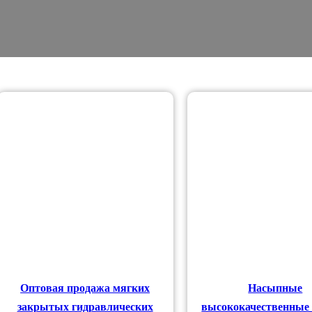
аров
аров
ов
Оптовая продажа мягких
Насыпные
закрытых гидравлических
высококачественные 