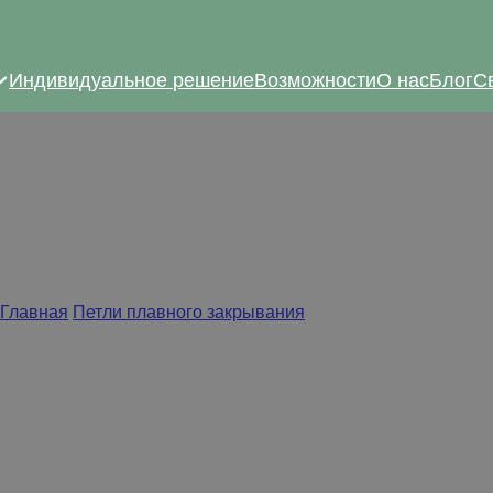
Индивидуальное решение
Возможности
О нас
Блог
С
товые гидравлические пе
Главная
/
Петли плавного закрывания
/
Гидравлические петли
ают медленное и плавное закрывание дверных полотен. Мы пре
одящие для проектов, которые преследуют высокое качество и
ке могут быть предоставлены в соответствии с требованиями за