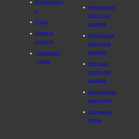
Возможност
Накладные
и
петли для
О нас
шкафов
Блоги и
Накладные
новости
петли для
шкафов
Свяжитесь
с нами
Врезные
петли для
шкафов
Фиксирован
ные петли
Зажимные
петли