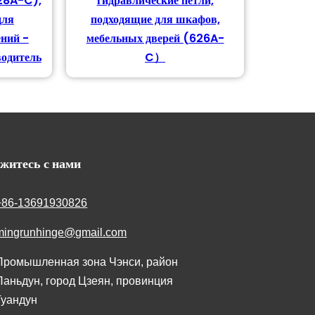
28A-C),
гидравлические петли,
для
подходящие для шкафов,
ний -
мебельных дверей (626A-
водитель
C）
житесь с нами
+86-13691930826
mingrunhinge@gmail.com
Промышленная зона Чэнси, район
Паньдун, город Цзеян, провинция
Гуандун