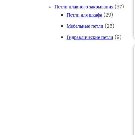
37 то
Петли плавного закрывания
37
29 товаров
Петли для шкафа
29
25 товаро
Мебельные петли
25
9 това
Гидравлические петли
9