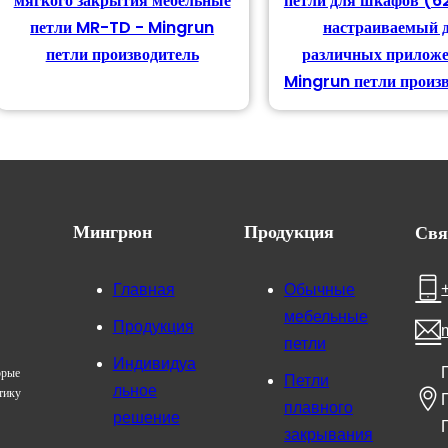
мягкого закрытия мебельные
петли для шкафов (6
петли MR-TD - Mingrun
настраиваемый 
петли производитель
различных приложе
Mingrun петли произ
Свя
Мингрюн
Продукция
Главная
Обычные
мебельные
Продукция
петли
Индивидуа
орые
Петли
льное
тику
плавного
решение
закрывания