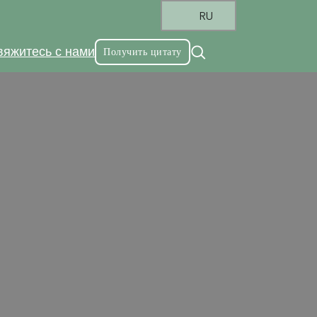
RU
вяжитесь с нами
Получить цитату
тли
длагаем модели и спецификации петель,
 бесшумный эффект. Услуги OEM и ODM по
казчика.