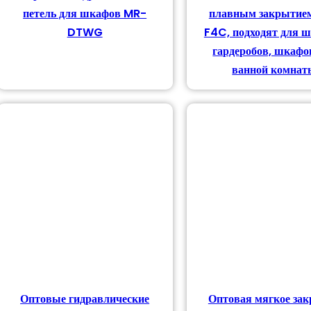
петель для шкафов MR-
плавным закрытие
варов
DTWG
F4C, подходят для 
гардеробов, шкафо
в
ванной комнат
ров
Оптовые гидравлические
Оптовая мягкое за