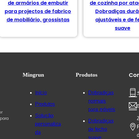
de armários de embutir
de cozinha por at
para projectos de fabrico
Dobradiças durá
de mobiliário, grossistas
ajustáveis e de 
suave
Co
Mingrun
Produtos
Início
Dobradiças
normais
Produtos
para móveis
or
Solução
 para
Dobradiças
personaliza
de fecho
da
suave