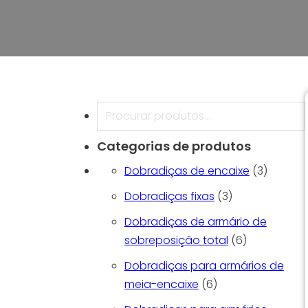
Pesquisar
Categorias de produtos
3 produ
Dobradiças de encaixe
3
3 produtos
Dobradiças fixas
3
Dobradiças de armário de
6 produtos
sobreposição total
6
Dobradiças para armários de
6 produtos
meia-encaixe
6