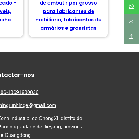
acado -
de embutir por grosso
veis,
para fabricantes de
fecho
mobiliário, fabricantes de
armários e grossistas
ntactar-nos
+86-13691930826
mingrunhinge@gmail.com
Zona industrial de ChengXi, distrito de
Pandong, cidade de Jieyang, província
de Guangdong