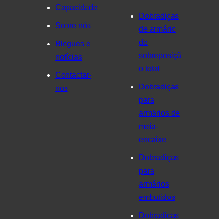
Capacidade
Dobradiças
Sobre nós
de armário
de
Blogues e
sobreposiçã
notícias
o total
Contactar-
Dobradiças
nos
para
armários de
meia-
encaixe
Dobradiças
para
armários
embutidos
Dobradiças