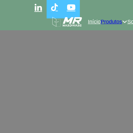
Início
Produtos
So
Dobradiças p
Dobradiças para armários por gros
fechadas, ficam niveladas com a estr
são frequentemente