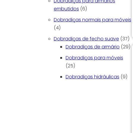
Dobradiças para armários
6 produtos
embutidos
6
Dobradiças normais para móveis
4 produtos
4
37
Dobradiças de fecho suave
37
2
Dobradiças de armário
29
Dobradiças para móveis
25 produtos
25
9 p
Dobradiças hidráulicas
9