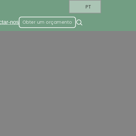
PT
ctar-nos
Obter um orçamento
r por atacado
sign clássico e requintado. Quando
sta e elegante. Os armários embutidos
ário personalizado.