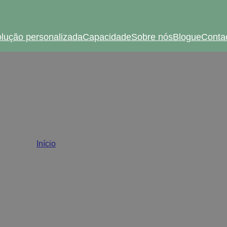
lução personalizada
Capacidade
Sobre nós
Blogue
Conta
ara armários de embuti
Início
/
Dobradiças para armários embutidos
so. As dobradiças para armários de embutir criam um de
utura do armário, criando uma aparência limpa, minimali
 utilizados em cozinhas de alta qualidade ou em mobili