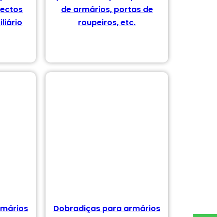
jectos
de armários, portas de
liário
roupeiros, etc.
rmários
Dobradiças para armários