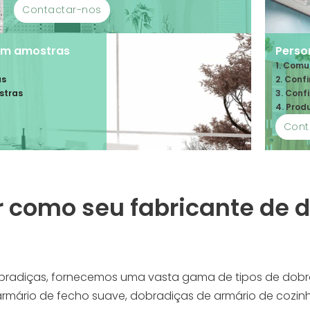
Contactar-nos
em amostras
Perso
1. Comu
as
2. Conf
stras
3. Conf
4. Pro
Cont
r como seu fabricante de 
radiças, fornecemos uma vasta gama de tipos de dobrad
armário de fecho suave, dobradiças de armário de cozinh