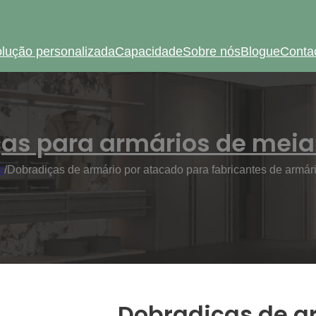
lução personalizada
Capacidade
Sobre nós
Blogue
Conta
as para armários de mei
s
/
Dobradiças de armário por atacado para fabricantes de armár
Dobradiças de a