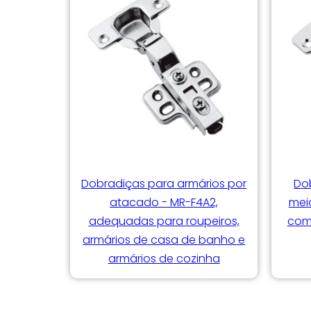
Dobradiças para armários por
Do
atacado - MR-F4A2,
mei
adequadas para roupeiros,
com
armários de casa de banho e
armários de cozinha