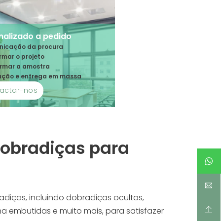
nalizado a pedido
nicação da procura
irmar o projeto
irmar a amostra
dução e entrega em massa
actar-nos
dobradiças para
iças, incluindo dobradiças ocultas,
a embutidas e muito mais, para satisfazer