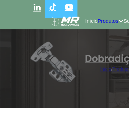
Início
Produtos
So
Dobradiç
Início
/
Produto