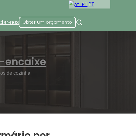
PT
ctar-nos
Obter um orçamento
a-encaixe
ios de cozinha
rmário por