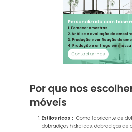
Personalizado com base 
1. Fornecer amostras
2. Análise e avaliação de amostr
3. Produção e verificação de amo
4. Produção e entrega em massa
Contactar-nos
Por que nos escolhe
móveis
Estilos ricos：
Como fabricante de dob
dobradiças hidrolicas, dobradiças de 