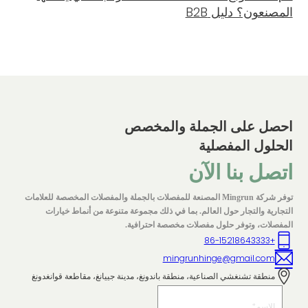
المصنعون؟ دليل B2B
احصل على الجملة والمخصص
الحلول المفصلية
اتصل بنا الآن
توفر شركة Mingrun المصنعة للمفصلات بالجملة والمفصلات المخصصة للعلامات
التجارية والتجار حول العالم. بما في ذلك مجموعة متنوعة من أنماط خيارات
المفصلات، وتوفر حلول مفصلات مخصصة احترافية.
+86-15218643333
mingrunhinge@gmail.com
منطقة تشنغشي الصناعية، منطقة باندونغ، مدينة جييانغ، مقاطعة قوانغدونغ