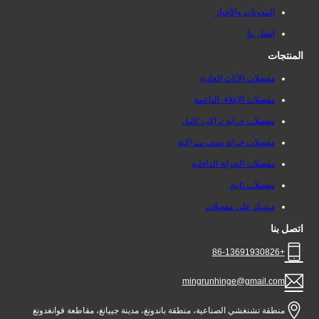
المدونات والأخبار
اتصل بنا
المنتجات
مفصلات الأثاث العادية
مفصلات الإغلاق الناعمة
مفصلات خزانة تراكب كامل
مفصلات خزانة نصف متراكبة
مفصلات الخزانة الداخلية
مفصلات ثابتة
مشبك على مفصلات
اتصل بنا
+86-13691930826
mingrunhinge@gmail.com
منطقة تشنغشي الصناعية، منطقة باندونغ، مدينة جييانغ، مقاطعة قوانغدونغ