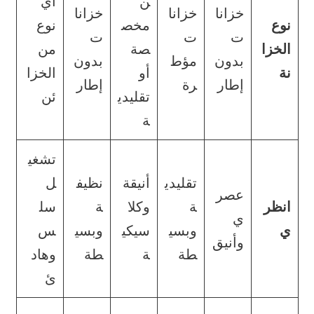
ن
أي
خزانا
خزانا
خزانا
نوع
مخص
نوع
ت
ت
ت
الخزا
صة
من
بدون
مؤط
بدون
نة
أو
الخزا
إطار
رة
إطار
تقليدي
ئن
ة
تشغي
تقليدي
أنيقة
نظيف
ل
عصر
انظر
ة
وكلا
ة
سل
ي
ي
وبسي
سيكي
وبسي
س
وأنيق
طة
ة
طة
وهاد
ئ