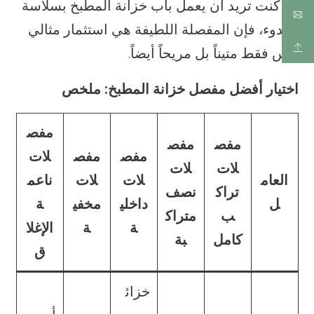
إذا كنت تريد أن يعمل باب خزانة المطبخ بسلاسة
وهدوء، فإن المفصلة اللطيفة هي استثمار مثالي
ليس فقط متيناً بل مريحاً أيضاً.
اختيار أفضل مفصل خزانة المطبخ: ملخص
مفص
مفص
مفص
مفص
مفص
لات
لات
لات
العام
لات
لات
ناعم
تراك
نصف
ل
داخلي
مخفي
ة
ب
متراك
ة
ة
الإغلا
كامل
بة
ق
خزائ