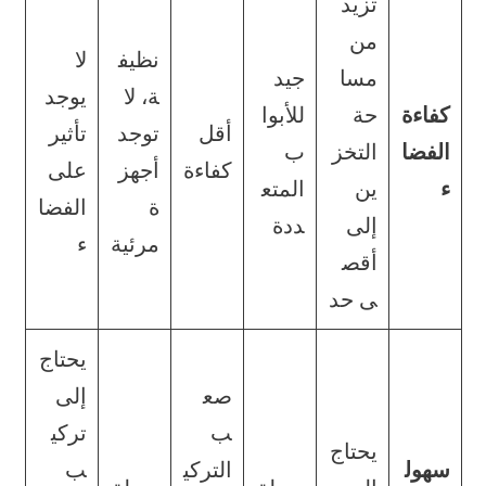
تزيد
من
نظيف
لا
مسا
جيد
ة، لا
يوجد
كفاءة
حة
للأبوا
أقل
توجد
تأثير
الفضا
التخز
ب
كفاءة
أجهز
على
ء
ين
المتع
ة
الفضا
إلى
ددة
مرئية
ء
أقص
ى حد
يحتاج
صع
إلى
ب
تركي
يحتاج
سهول
التركي
ب