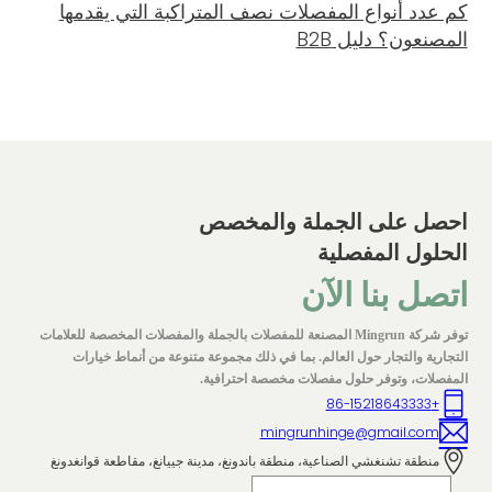
كم عدد أنواع المفصلات نصف المتراكبة التي يقدمها
المصنعون؟ دليل B2B
احصل على الجملة والمخصص
الحلول المفصلية
اتصل بنا الآن
توفر شركة Mingrun المصنعة للمفصلات بالجملة والمفصلات المخصصة للعلامات
التجارية والتجار حول العالم. بما في ذلك مجموعة متنوعة من أنماط خيارات
المفصلات، وتوفر حلول مفصلات مخصصة احترافية.
+86-15218643333
mingrunhinge@gmail.com
منطقة تشنغشي الصناعية، منطقة باندونغ، مدينة جييانغ، مقاطعة قوانغدونغ