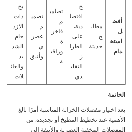
خ
بخ
تصامي
اقتصا
تصمي
ذات
أفض
م
مطاب
دية،
م
الازد
ل
فاخر
خ
على
عصر
حام
استخ
ة
حديثة
الطرا
ي
الشد
دام
وراقي
ز
وأنيق
يد
ة
التقلي
والعائ
دي
لات
الخاتمة
يعد اختيار مفصلات الخزانة المناسبة أمرًا بالغ
الأهمية عند تخطيط المطبخ أو تجديده. من
المفصلات المخفية العصرية والأنيقة إلى