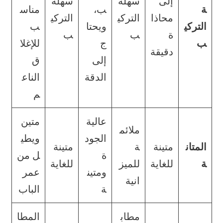
إلى
سهلة
سهلة
ة
ب،
مناس
محاذا
التركي
التركي
التركي
ويحتا
ب
ة
ب
ب
ب
ج
للإغلا
دقيقة
إلى
ق
الدقة
الناع
م
عالية
متين
ملائم
الجود
ويطي
المتان
متينة
ة
متينة
ة
ل من
ة
للغاية
للميز
للغاية
ومتين
عمر
انية
ة
الباب
مطاب
المطا