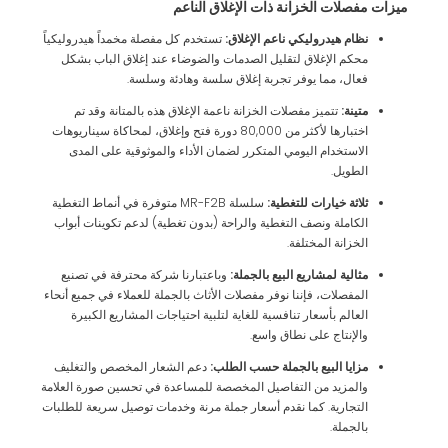
ميزات مفصلات الخزانة ذات الإغلاق الناعم
نظام هيدروليكي ناعم الإغلاق:
تستخدم كل مفصلة مخمداً هيدروليكياً
محكم الإغلاق لتقليل الصدمات والضوضاء عند إغلاق الباب بشكل
فعال، مما يوفر تجربة إغلاق سلسة وهادئة وسلسة.
متينة:
تتميز مفصلات الخزانة ناعمة الإغلاق هذه بالمتانة وقد تم
اختبارها لأكثر من 80,000 دورة فتح وإغلاق، لمحاكاة سيناريوهات
الاستخدام اليومي المتكرر لضمان الأداء والموثوقية على المدى
الطويل.
ثلاثة خيارات للتغطية:
سلسلة MR-F2B متوفرة في أنماط التغطية
الكاملة ونصف التغطية والراحة (بدون تغطية) لدعم تكوينات أبواب
الخزانة المختلفة.
مثالية لمشاريع البيع بالجملة:
وباعتبارنا شركة محترفة في تصنيع
المفصلات، فإننا نوفر مفصلات الأثاث بالجملة للعملاء في جميع أنحاء
العالم بأسعار تنافسية للغاية لتلبية احتياجات المشاريع الكبيرة
والإنتاج على نطاق واسع.
مزايا البيع بالجملة حسب الطلب:
دعم الشعار المخصص والتغليف
والمزيد من التفاصيل المخصصة للمساعدة في تحسين صورة العلامة
التجارية. كما نقدم أسعار جملة مرنة وخدمات توصيل سريعة للطلبات
بالجملة.