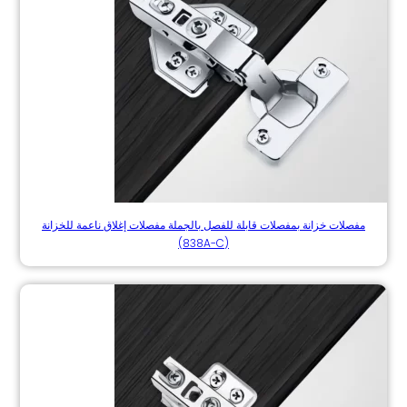
مفصلات خزانة بمفصلات قابلة للفصل بالجملة مفصلات إغلاق ناعمة للخزانة
(838A-C)