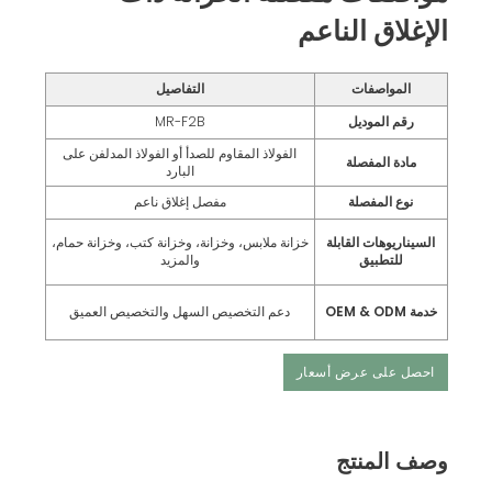
الإغلاق الناعم
المواصفات
التفاصيل
رقم الموديل
MR-F2B
الفولاذ المقاوم للصدأ أو الفولاذ المدلفن على
مادة المفصلة
البارد
نوع المفصلة
مفصل إغلاق ناعم
السيناريوهات القابلة
خزانة ملابس، وخزانة، وخزانة كتب، وخزانة حمام،
للتطبيق
والمزيد
خدمة OEM & ODM
دعم التخصيص السهل والتخصيص العميق
احصل على عرض أسعار
وصف المنتج