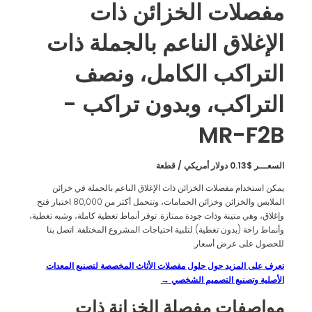
مفصلات الخزائن ذات
الإغلاق الناعم بالجملة ذات
التراكب الكامل، ونصف
التراكب، وبدون تراكب -
MR-F2B
السعـــر $0.13 دولار أمريكي / قطعة
يمكن استخدام مفصلات الخزائن ذات الإغلاق الناعم بالجملة في خزائن
الملابس والخزائن وخزائن الحمامات، وتتحمل أكثر من 80,000 اختبار فتح
وإغلاق، وهي متينة وذات جودة ممتازة. توفر أنماط تغطية كاملة، وشبه تغطية،
وأنماط راحة (بدون تغطية) لتلبية احتياجات المشروع المختلفة. اتصل بنا
للحصول على عرض أسعار.
تعرف على المزيد حول حلول مفصلات الأثاث المخصصة لتصنيع المعدات
الأصلية وتصنيع التصميم الشخصي →
مواصفات مفصلة الخزانة ذات