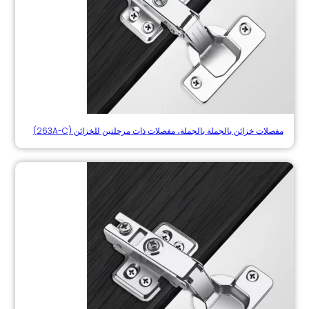
مفصلات خزائن بالجملة بالجملة، مفصلات ذات مرحلتين للخزائن (263A-C)