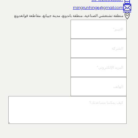
mingrunhinge@gmail.com
منطقة تشنغشي الصناعية، منطقة باندونغ، مدينة جييانغ، مقاطعة قوانغدونغ