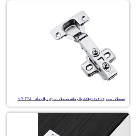
مفصلات مخفية ناعمة الإغلاق بالجملة، مفصلات خزائن بالجملة - MR-F2A