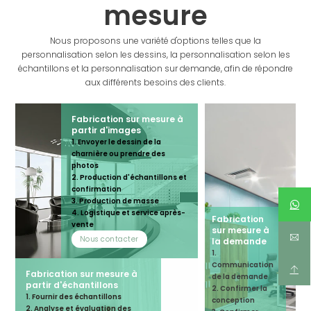
mesure
Nous proposons une variété d'options telles que la
personnalisation selon les dessins, la personnalisation selon les
échantillons et la personnalisation sur demande, afin de répondre
aux différents besoins des clients.
Fabrication sur mesure à
partir d'images
1. Envoyer le dessin de la
charnière ou prendre des
photos
2. Production d'échantillons et
confirmation
3. Production de masse
4. Logistique et service après-
Fabrication
vente
sur mesure à
Nous contacter
la demande
1.
Communication
Fabrication sur mesure à
de la demande
partir d'échantillons
2. Confirmer la
1. Fournir des échantillons
conception
2. Analyse et évaluation des