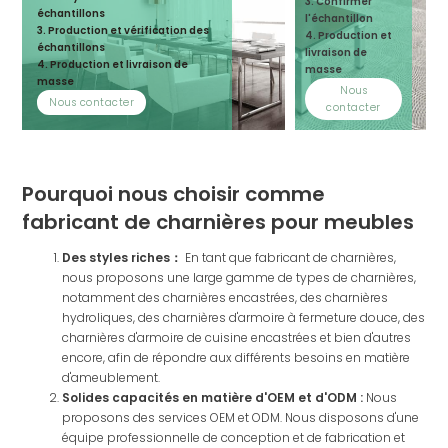
3. Confirmer
échantillons
l'échantillon
3. Production et vérification des
4. Production et
échantillons
livraison de
4. Production et livraison de
masse
masse
Nous
Nous contacter
contacter
Pourquoi nous choisir comme
fabricant de charnières pour meubles
Des styles riches：
En tant que fabricant de charnières,
nous proposons une large gamme de types de charnières,
notamment des charnières encastrées, des charnières
hydroliques, des charnières d'armoire à fermeture douce, des
charnières d'armoire de cuisine encastrées et bien d'autres
encore, afin de répondre aux différents besoins en matière
d'ameublement.
Solides capacités en matière d'OEM et d'ODM :
Nous
proposons des services OEM et ODM. Nous disposons d'une
équipe professionnelle de conception et de fabrication et