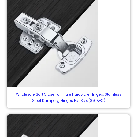
Wholesale Soft Close Furniture Hardware Hinges, Stainless
Steel Damping Hinges For Sale(876A-C)