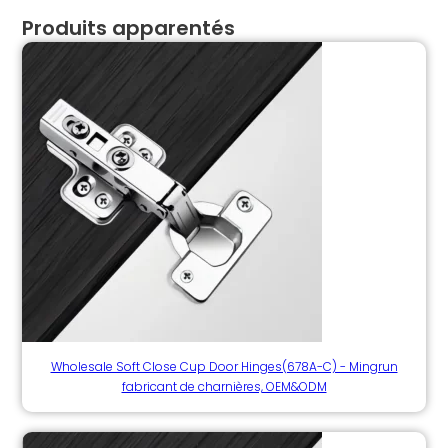
Produits apparentés
Wholesale Soft Close Cup Door Hinges(678A-C) - Mingrun
fabricant de charnières, OEM&ODM