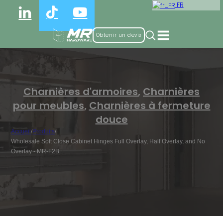
FR
Obtenir un devis
Charnières d'armoires
,
Charnières
pour meubles
,
Charnières à fermeture
douce
Accueil
/
Produits
/
Wholesale Soft Close Cabinet Hinges Full Overlay, Half Overlay, and No
Overlay - MR-F2B