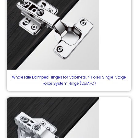
Wholesale Damped Hinges for Cabinets, 4 Holes Single-Stage
Force System Hinge (251A-C)