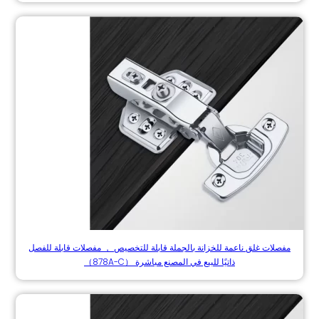
مفصلات غلق ناعمة للخزانة بالجملة قابلة للتخصيص ， مفصلات قابلة للفصل
ذاتيًا للبيع في المصنع مباشرة （878A-C）