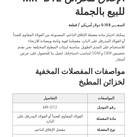
للبيع بالجملة
السعـــر $0.15 دولار أمريكي / قطعة
يمكنك اختيار مادة مفصلة الإغلاق الناعم، المصنوعة من الفولاذ المقاوم للصدأ
أو الفولاذ المدرفل على البارد. مفصلتنا قوية وثابتة ومضادة للارتخاء
للاستخدام على المدى الطويل. مناسبة لبيئات المطبخ المختلفة. نحن نقدم
تخصيص OEM و ODM لتناسب احتياجاتك. اتصل بنا للحصول على عرض
أسعار.
مواصفات المفصلات المخفية
لخزائن المطبخ
المواصفات
التفاصيل
رقم الموديل
MR-DTZ
الفولاذ المقاوم للصدأ أو الفولاذ المدرفل على
مادة المفصلة
البارد
نوع المفصلة
مفصل الإغلاق الناعم