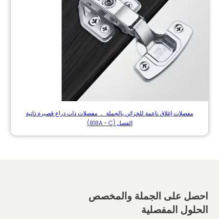
مفصلات إغلاق ناعمة للخزائن بالجملة ， مفصلات ذات ذراع قصيرة ذاتية
الفصل (818A - C)
احصل على الجملة والمخصص
الحلول المفصلية