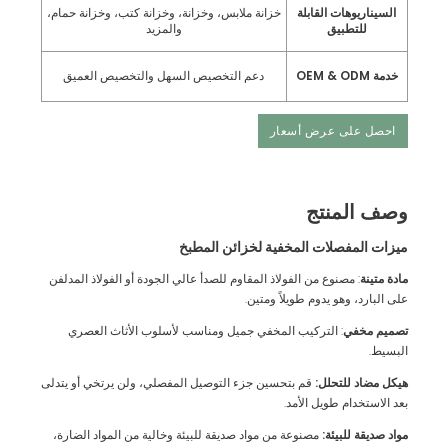
السيناريوهات القابلة
خزانة ملابس، وخزانة، وخزانة كتب، وخزانة حمام،
للتطبيق
والمزيد
خدمة OEM & ODM
دعم التخصيص السهل والتخصيص العميق
احصل على عرض أسعار
وصف المنتج
ميزات المفصلات المخفية لخزائن المطبخ
مادة متينة
: مصنوع من الفولاذ المقاوم للصدأ عالي الجودة أو الفولاذ المدلفن
على البارد، وهو يدوم طويلاً ومتين.
تصميم مخفي
: التركيب المخفي جميل ومناسب لأسلوب الأثاث العصري
البسيط.
هيكل مضاد للتحلل:
قم بتحسين جزء التوصيل المفصلي، ولن يرتخي أو يتدلى
بعد الاستخدام طويل الأمد.
مواد صديقة للبيئة:
مصنوعة من مواد صديقة للبيئة وخالية من المواد الضارة،