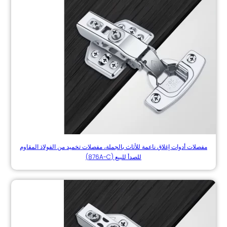
مفصلات أدوات إغلاق ناعمة للأثاث بالجملة، مفصلات تخميد من الفولاذ المقاوم
للصدأ للبيع (876A-C)