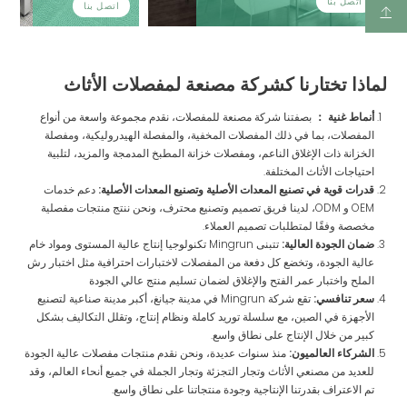
اتصل بنا
اتصل بنا
لماذا تختارنا كشركة مصنعة لمفصلات الأثاث
أنماط غنية ：
بصفتنا شركة مصنعة للمفصلات، نقدم مجموعة واسعة من أنواع
المفصلات، بما في ذلك المفصلات المخفية، والمفصلة الهيدروليكية، ومفصلة
الخزانة ذات الإغلاق الناعم، ومفصلات خزانة المطبخ المدمجة والمزيد، لتلبية
احتياجات الأثاث المختلفة.
قدرات قوية في تصنيع المعدات الأصلية وتصنيع المعدات الأصلية:
دعم خدمات
OEM و ODM، لدينا فريق تصميم وتصنيع محترف، ونحن ننتج منتجات مفصلية
مخصصة وفقًا لمتطلبات تصميم العملاء.
ضمان الجودة العالية:
تتبنى Mingrun تكنولوجيا إنتاج عالية المستوى ومواد خام
عالية الجودة، وتخضع كل دفعة من المفصلات لاختبارات احترافية مثل اختبار رش
الملح واختبار عمر الفتح والإغلاق لضمان تسليم منتج عالي الجودة
سعر تنافسي:
تقع شركة Mingrun في مدينة جيانغ، أكبر مدينة صناعية لتصنيع
الأجهزة في الصين، مع سلسلة توريد كاملة ونظام إنتاج، وتقلل التكاليف بشكل
كبير من خلال الإنتاج على نطاق واسع.
الشركاء العالميون:
منذ سنوات عديدة، ونحن نقدم منتجات مفصلات عالية الجودة
للعديد من مصنعي الأثاث وتجار التجزئة وتجار الجملة في جميع أنحاء العالم، وقد
تم الاعتراف بقدرتنا الإنتاجية وجودة منتجاتنا على نطاق واسع.