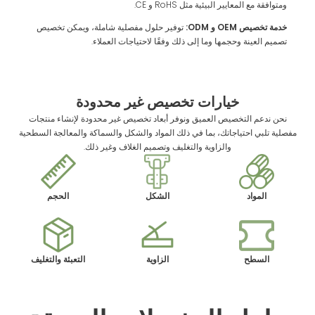
ومتوافقة مع المعايير البيئية مثل RoHS و CE.
خدمة تخصيص OEM و ODM:
توفير حلول مفصلية شاملة، ويمكن تخصيص
تصميم العينة وحجمها وما إلى ذلك وفقًا لاحتياجات العملاء.
خيارات تخصيص غير محدودة
نحن ندعم التخصيص العميق ونوفر أبعاد تخصيص غير محدودة لإنشاء منتجات
مفصلية تلبي احتياجاتك، بما في ذلك المواد والشكل والسماكة والمعالجة السطحية
والزاوية والتغليف وتصميم الغلاف وغير ذلك.
المواد
الشكل
الحجم
السطح
الزاوية
التعبئة والتغليف