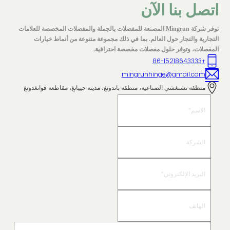
اتصل بنا الآن
توفر شركة Mingrun المصنعة للمفصلات بالجملة والمفصلات المخصصة للعلامات
التجارية والتجار حول العالم. بما في ذلك مجموعة متنوعة من أنماط خيارات
المفصلات، وتوفر حلول مفصلات مخصصة احترافية.
+86-15218643333
mingrunhinge@gmail.com
منطقة تشنغشي الصناعية، منطقة باندونغ، مدينة جييانغ، مقاطعة قوانغدونغ