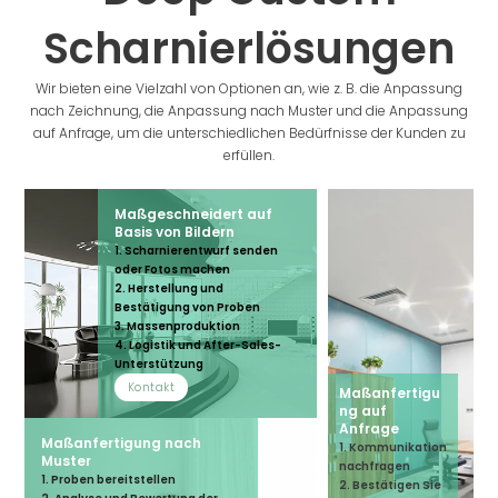
Scharnierlösungen
Wir bieten eine Vielzahl von Optionen an, wie z. B. die Anpassung
nach Zeichnung, die Anpassung nach Muster und die Anpassung
auf Anfrage, um die unterschiedlichen Bedürfnisse der Kunden zu
erfüllen.
Maßgeschneidert auf
Basis von Bildern
1. Scharnierentwurf senden
oder Fotos machen
2. Herstellung und
Bestätigung von Proben
3. Massenproduktion
4. Logistik und After-Sales-
Unterstützung
Kontakt
Maßanfertigu
ng auf
Anfrage
Maßanfertigung nach
1. Kommunikation
Muster
nachfragen
1. Proben bereitstellen
2. Bestätigen Sie