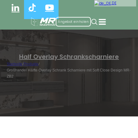
DE
Angebot einholen
Half Overlay Schrankscharniere
Startseite
/
Produkte
/
Großhandel Hälfte Overlay Schrank Scharniere mit Soft Close Design MR-
ZB2