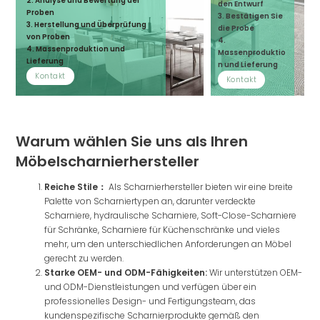
2. Analyse und Bewertung der
den Entwurf
Proben
3. Bestätigen Sie
3. Herstellung und Überprüfung
die Probe
von Proben
4.
4. Massenproduktion und
Massenproduktio
Lieferung
n und Lieferung
Kontakt
Kontakt
Warum wählen Sie uns als Ihren
Möbelscharnierhersteller
Reiche Stile：
Als Scharnierhersteller bieten wir eine breite
Palette von Scharniertypen an, darunter verdeckte
Scharniere, hydraulische Scharniere, Soft-Close-Scharniere
für Schränke, Scharniere für Küchenschränke und vieles
mehr, um den unterschiedlichen Anforderungen an Möbel
gerecht zu werden.
Starke OEM- und ODM-Fähigkeiten:
Wir unterstützen OEM-
und ODM-Dienstleistungen und verfügen über ein
professionelles Design- und Fertigungsteam, das
kundenspezifische Scharnierprodukte gemäß den