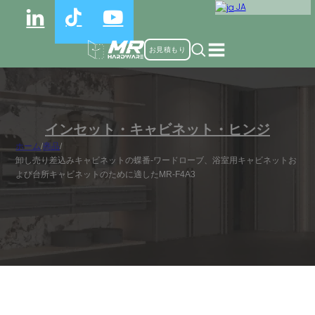
JA
お見積もり
インセット・キャビネット・ヒンジ
ホーム
/
商品
/
卸し売り差込みキャビネットの蝶番-ワードローブ、浴室用キャビネットお
よび台所キャビネットのために適したMR-F4A3