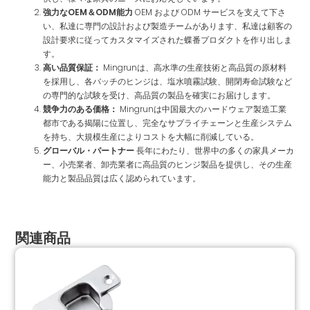
強力なOEM＆ODM能力
OEM および ODM サービスを支えて下さ
い、私達に専門の設計および製造チームがあります、私達は顧客の
設計要求に従ってカスタマイズされた蝶番プロダクトを作り出しま
す。
高い品質保証：
Mingrunは、高水準の生産技術と高品質の原材料
を採用し、各バッチのヒンジは、塩水噴霧試験、開閉寿命試験など
の専門的な試験を受け、高品質の製品を確実にお届けします。
競争力のある価格：
Mingrunは中国最大のハードウェア製造工業
都市である揭陽に位置し、完全なサプライチェーンと生産システム
を持ち、大規模生産によりコストを大幅に削減している。
グローバル・パートナー
長年にわたり、世界中の多くの家具メーカ
ー、小売業者、卸売業者に高品質のヒンジ製品を提供し、その生産
能力と製品品質は広く認められています。
関連商品