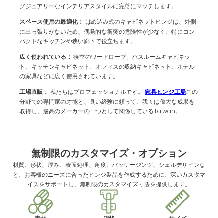
グジュアリーなインテリアスタイルに完璧にマッチします。
スペース使用の最適化：
はめ込み式のキャビネットヒンジは、外側
に出っ張りがないため、偶発的な衝突の危険性が少なく、特にコン
パクトなキッチンや狭い廊下で役立ちます。
広く使われている：
寝室のワードローブ、バスルームキャビネッ
ト、キッチンキャビネット、オフィスの収納キャビネット、ホテル
の家具などに広く使用されています。
工場直販：
私たちはプロフェッショナルです。
家具ヒンジ工場
この
分野での専門家の才能と、良い経験に頼って、我々は偉大な成果を
取得し、最高のメーカーの一つとして関係しているTaiwan。
無制限のカスタマイズ・オプション
材質、形状、厚み、表面処理、角度、パッケージング、シェルデザインな
ど、お客様のニーズに合ったヒンジ製品を作成するために、深いカスタマ
イズをサポートし、無制限のカスタマイズ寸法を提供します。