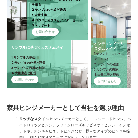
を撮る
2.サンプルの作成と確認
3.大量生産
4.ロジスティクスとアフターセール
ス・サポート
お問い合わせ
オンデマンド・カ
サンプルに基づくカスタムメイ
スタムメイド
ド
1.デマンド・コミュニ
1.サンプルの提供
ケーション
2.サンプルの分析と評価
2.デザインの確認
3.サンプルの作成と検証
3.サンプルの確認
4.大量生産と配送
4.大量生産と配送
お問い合わせ
お問い合わせ
家具ヒンジメーカーとして当社を選ぶ理由
リッチなスタイル
ヒンジメーカーとして、コンシールドヒンジ、ハ
イドロリックヒンジ、ソフトクローズキャビネットヒンジ、インセ
ットキッチンキャビネットヒンジなど、様々なタイプのヒンジを提
供し、様々な家具のニーズにお応えしています。