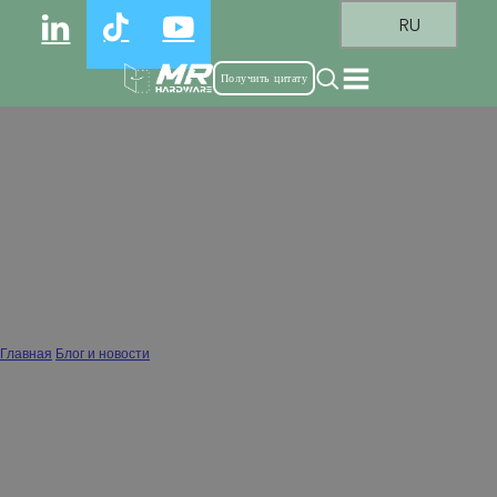
RU
Получить цитату
Почему 110° является стандартным
углом открывания для большинства
полунакладных петель
Главная
/
Блог и новости
/
Почему 110° является стандартным углом открывания для большинства
полунакладных петель