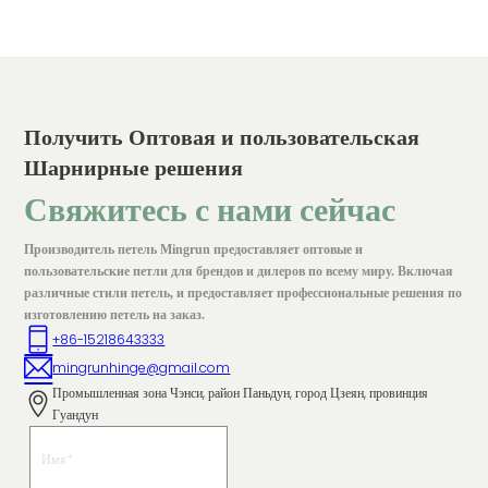
Получить Оптовая и пользовательская
Шарнирные решения
Свяжитесь с нами сейчас
Производитель петель Mingrun предоставляет оптовые и
пользовательские петли для брендов и дилеров по всему миру. Включая
различные стили петель, и предоставляет профессиональные решения по
изготовлению петель на заказ.
+86-15218643333
mingrunhinge@gmail.com
Промышленная зона Чэнси, район Паньдун, город Цзеян, провинция
Гуандун